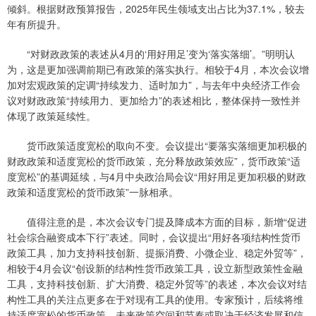
倾斜。根据财政预算报告，2025年民生领域支出占比为37.1%，较去
年有所提升。
“对财政政策的表述从4月的‘用好用足’变为‘落实落细’。”明明认
为，这是更加强调前期已有政策的落实执行。相较于4月，本次会议增
加对宏观政策的定调“持续发力、适时加力”，与去年中央经济工作会
议对财政政策“持续用力、更加给力”的表述相比，整体保持一致性并
体现了政策延续性。
货币政策适度宽松的取向不变。会议提出“要落实落细更加积极的
财政政策和适度宽松的货币政策，充分释放政策效应”，货币政策“适
度宽松”的基调延续，与4月中央政治局会议“用好用足更加积极的财政
政策和适度宽松的货币政策”一脉相承。
值得注意的是，本次会议专门提及降成本方面的目标，新增“促进
社会综合融资成本下行”表述。同时，会议提出“用好各项结构性货币
政策工具，加力支持科技创新、提振消费、小微企业、稳定外贸等”，
相较于4月会议“创设新的结构性货币政策工具，设立新型政策性金融
工具，支持科技创新、扩大消费、稳定外贸等”的表述，本次会议对结
构性工具的关注点更多在于对现有工具的使用。专家预计，后续将维
持适度宽松的货币政策，未来政策空间和节奏或取决于经济发展和信