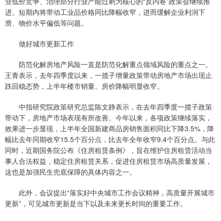
业低价竞争、治理部分行业产能过剩为核心的“反内卷”政策会继续推
进。短期内将带动工业品价格同比降幅收窄，进而缓解企业利润下
滑、物价水平偏低等问题。
做好城市更新工作
防范化解房地产风险一直是防范化解重点领域风险的重点之一。
王青表示，去年四季度以来，一揽子增量政策带动房地产市场出现止
跌回稳态势，上半年楼市销量、房价降幅明显收窄。
中指研究院政策研究总监陈文静表示，在去年四季度一揽子政策
带动下，房地产市场表现有所改善。今年以来，各项政策继续落实，
效果进一步显现，上半年全国新建商品房销售面积同比下降3.5%，降
幅比去年同期收窄15.5个百分点，比去年全年收窄9.4个百分点。与此
同时，近期国务院公布《住房租赁条例》，旨在维护住房租赁活动当
事人合法权益，稳定住房租赁关系，促进住房租赁市场高质量发展，
这也是加强民生兜底保障的具体内容之一。
此外，会议提出“落实好中央城市工作会议精神，高质量开展城市
更新”，可见城市更新是当下以及未来更长时间的重要工作。