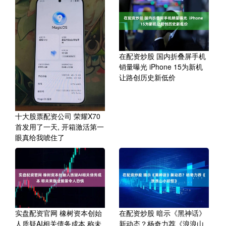
在配资炒股 国内折叠屏手机
销量曝光 iPhone 15为新机
让路创历史新低价
十大股票配资公司 荣耀X70
首发用了一天, 开箱激活第一
眼真给我唬住了
实盘配资官网 橡树资本创始
在配资炒股 暗示《黑神话》
人质疑AI相关债务成本 称未
新动态？杨奇力荐《浪浪山