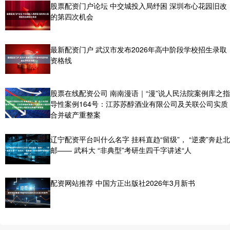
股票配资门户论坛 中交城投入局纾困 深圳布心花园旧改
的第四次机会
最新配资门户 武汉市发布2026年高中阶段学校招生录取
资格线
股票在线配资公司 南南漫语｜“漫”说人民法院案例库之指
导性案例164号：江苏苏醇酒业有限公司及关联公司实质
合并破产重整案
辽宁配资平台叫什么名字 挂科直趋“留级”， “逆袭”奔赴北
邮—— 武科大 “非典型”考研生四千字讲述“人
配资网站推荐 中国方正出版社2026年3月新书